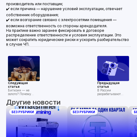
производитель или поставщик;
✔️ если причина — нарушение условий эксплуатации, отвечает
собственник оборудования;
✔️ если возгорание связано с электросетями помещения —
возможна ответственность со стороны арендодателя.
На практике важно заранее фиксировать в договоре
распределение ответственности и условия эксплуатации. Это
может сократить юридические риски и ускорить разбирательство
в случае ЧП.
Следующая
Предыдущая
статья
статья
Биткоин — не
В России
золото? Почему
разрабатывают
аналитики
механизм изъятия
Другие новости
сомневаются в его
криптовалют в
защитной роли
доход государства
БЕЗ РУБРИКИ
БЕЗ РУБРИКИ
Б