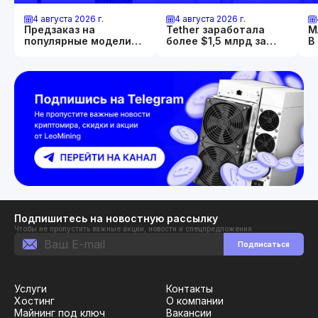
4 августа 2026 г.
4 августа 2026 г.
Предзаказ на
Tether заработала
М
популярные модели
более $1,5 млрд за
В
Whatsminer открыт
квартал. И
П
продолжает скупать
2
золото и биткоин.
Подпишитесь на новостную рассылку
Чтобы не пропустить важные акции, новости и спецпредложения
Подписаться
Услуги
Контакты
Хостинг
О компании
Майнинг под ключ
Вакансии