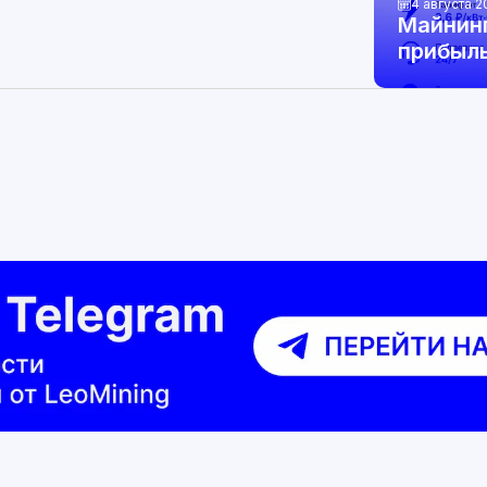
4 августа 2
Майнин
прибыль