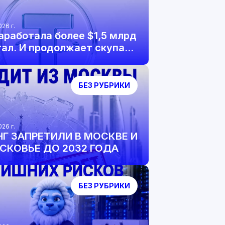
026 г.
заработала более $1,5 млрд
тал. И продолжает скупать
и биткоин.
БЕЗ РУБРИКИ
026 г.
Г ЗАПРЕТИЛИ В МОСКВЕ И
КОВЬЕ ДО 2032 ГОДА
БЕЗ РУБРИКИ