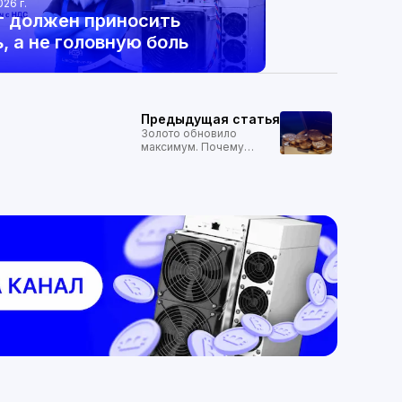
026 г.
г должен приносить
, а не головную боль
Предыдущая статья
Золото обновило
максимум. Почему
биткоин перестал расти
вместе с металлом?