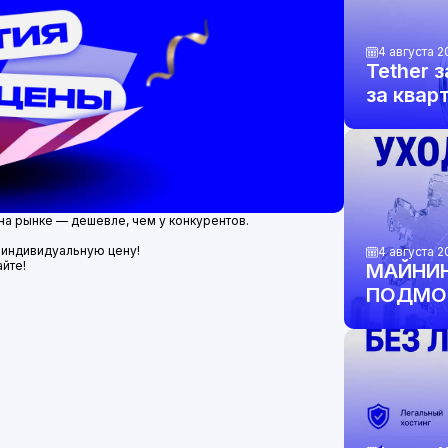
4 августа 2
Tether 
за квар
золото 
на рынке — дешевле, чем у конкурентов.
 индивидуальную цену!
4 августа 2
айте!
МАЙНИН
ПОДМОС