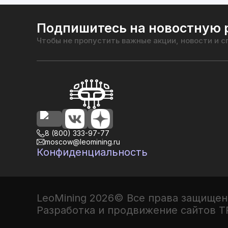
Подпишитесь на новостную 
Чтобы не пропустить важные акции, новости и 
8 (800) 333-97-77
moscow@leomining.ru
Конфиденциальность
LeoMining
2026
©
Все права защищен
Разработка и продвижение сайтов T