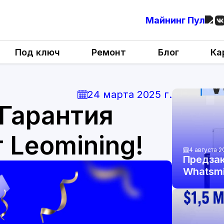
Майнинг Пул
Под ключ
Ремонт
Блог
Ка
24 марта 2025 г.
Гарантия
т Leomining!
4 августа 2
Предзак
Whatsmi