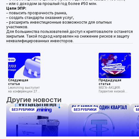
– или с доходом за прошлый год более ₽50 млн.
Цели ЭПР:
– повысить прозрачность рынка,
– создать стандарты оказания услуг,
– расширить инвестиционные возможности для опытных
участников.
Для большинства пользователей доступ к криптовалюте останется
закрытым. Такой подход направлен на снижение рисков и защиту
неквалифицированных инвесторов.
Следующая
Предыдущая
статья
статья
Leomining выступит
МЕГА-АКЦИЯ:
на конференции 27
Гарантия низкой
марта: Майнинг —
цены от Leomining!
Другие новости
инвестиционный
инструмент 2025
года?
БЕЗ РУБРИКИ
БЕЗ РУБРИКИ
Б