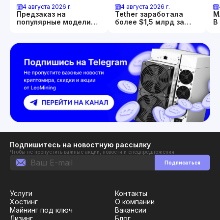
4 августа 2026 г.
4 августа 2026 г.
Предзаказ на
Tether заработала
М
популярные модели
более $1,5 млрд за
В
Whatsminer открыт
квартал. И
П
продолжает скупать
2
золото и биткоин.
Подпишитесь на новостную рассылку
Чтобы не пропустить важные акции, новости и спецпредложения
Подписаться
Услуги
Контакты
Хостинг
О компании
Майнинг под ключ
Вакансии
Лизинг
Блог