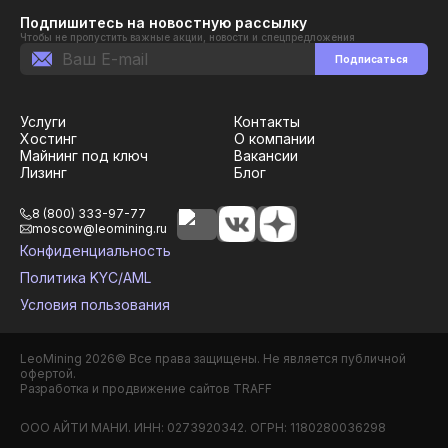
Подпишитесь на новостную рассылку
Чтобы не пропустить важные акции, новости и спецпредложения
Подписаться
Услуги
Контакты
Хостинг
О компании
Майнинг под ключ
Вакансии
Лизинг
Блог
8 (800) 333-97-77
moscow@leomining.ru
Конфиденциальность
Политика KYC/AML
Условия пользования
LeoMining
2026
©
Все права защищены. Не является публичной
офертой.
Разработка и продвижение сайтов TRAFF
ООО АЙТИ МАНИ. ИНН: 0273920342. ОГРН: 1180280036298