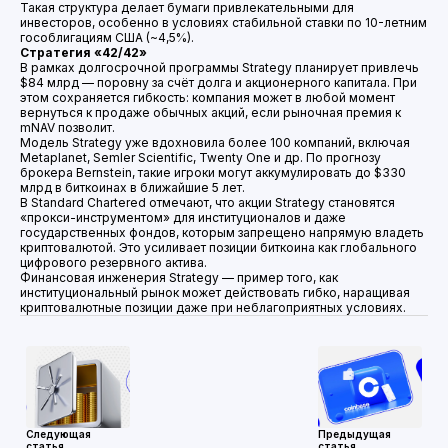
Такая структура делает бумаги привлекательными для
инвесторов, особенно в условиях стабильной ставки по 10-летним
гособлигациям США (~4,5%).
Стратегия «42/42»
В рамках долгосрочной программы Strategy планирует привлечь
$84 млрд — поровну за счёт долга и акционерного капитала. При
этом сохраняется гибкость: компания может в любой момент
вернуться к продаже обычных акций, если рыночная премия к
mNAV позволит.
Модель Strategy уже вдохновила более 100 компаний, включая
Metaplanet, Semler Scientific, Twenty One и др. По прогнозу
брокера Bernstein, такие игроки могут аккумулировать до $330
млрд в биткоинах в ближайшие 5 лет.
В Standard Chartered отмечают, что акции Strategy становятся
«прокси-инструментом» для институционалов и даже
государственных фондов, которым запрещено напрямую владеть
криптовалютой. Это усиливает позиции биткоина как глобального
цифрового резервного актива.
Финансовая инженерия Strategy — пример того, как
институциональный рынок может действовать гибко, наращивая
криптовалютные позиции даже при неблагоприятных условиях.
Следующая
Предыдущая
статья
статья