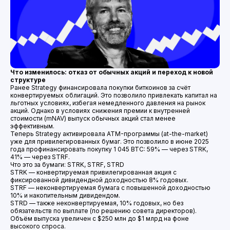
Что изменилось: отказ от обычных акций и переход к новой
структуре
Ранее Strategy финансировала покупки биткоинов за счёт
конвертируемых облигаций. Это позволило привлекать капитал на
льготных условиях, избегая немедленного давления на рынок
акций. Однако в условиях снижения премии к внутренней
стоимости (mNAV) выпуск обычных акций стал менее
эффективным.
Теперь Strategy активировала ATM-программы (at-the-market)
уже для привилегированных бумаг. Это позволило в июне 2025
года профинансировать покупку 1 045 BTC: 59% — через STRK,
41% — через STRF.
Что это за бумаги: STRK, STRF, STRD
STRK — конвертируемая привилегированная акция с
фиксированной дивидендной доходностью 8% годовых.
STRF — неконвертируемая бумага с повышенной доходностью
10% и накопительным дивидендом.
STRD — также неконвертируемая, 10% годовых, но без
обязательств по выплате (по решению совета директоров).
Объём выпуска увеличен с $250 млн до $1 млрд на фоне
высокого спроса.