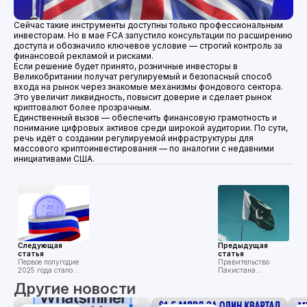
Сейчас такие инструменты доступны только профессиональным
инвесторам. Но в мае FCA запустило консультации по расширению
доступа и обозначило ключевое условие — строгий контроль за
финансовой рекламой и рисками.
Если решение будет принято, розничные инвесторы в
Великобритании получат регулируемый и безопасный способ
входа на рынок через знакомые механизмы фондового сектора.
Это увеличит ликвидность, повысит доверие и сделает рынок
криптовалют более прозрачным.
Единственный вызов — обеспечить финансовую грамотность и
понимание цифровых активов среди широкой аудитории. По сути,
речь идёт о создании регулируемой инфраструктуры для
массового криптоинвестирования — по аналогии с недавними
инициативами США.
Следующая
Предыдущая
статья
статья
Первое полугодие
Правительство
2025 года стало
Пакистана
ключевым
направило 2000
Другие новости
моментом
мегаватт
трансформации
электроэнергии для
российского
развития майнинга