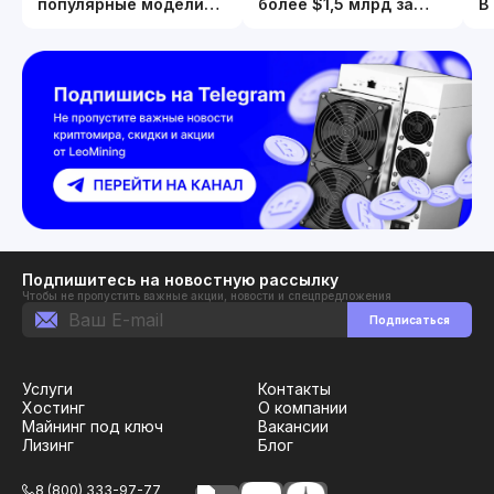
популярные модели
более $1,5 млрд за
В
Whatsminer открыт
квартал. И
П
продолжает скупать
2
золото и биткоин.
Подпишитесь на новостную рассылку
Чтобы не пропустить важные акции, новости и спецпредложения
Подписаться
Услуги
Контакты
Хостинг
О компании
Майнинг под ключ
Вакансии
Лизинг
Блог
8 (800) 333-97-77