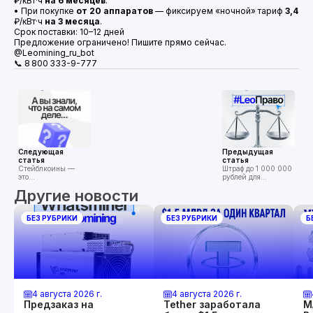
₽/кВт·ч
на 6 месяцев
.
• При покупке
от 20 аппаратов
— фиксируем «ночной» тариф
3,4
₽/кВт·ч
на 3 месяца
.
Срок поставки: 10–12 дней
Предложение ограничено! Пишите прямо сейчас.
@Leomining_ru_bot
📞 8 800 333-9-777
Следующая
Предыдущая
статья
статья
Стейблкоины —
Штраф до 1 000 000
это…
рублей для
криптообменников
Другие новости
за сделки с
«неквалами»!
БЕЗ РУБРИКИ
БЕЗ РУБРИКИ
Б
4 августа 2026 г.
4 августа 2026 г.
Предзаказ на
Tether заработала
М