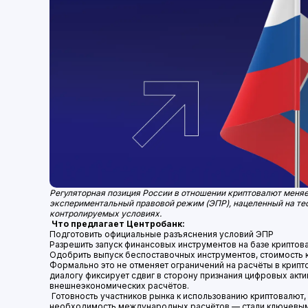
Регуляторная позиция России в отношении криптовалют меняе
экспериментальный правовой режим (ЭПР), нацеленный на те
контролируемых условиях.
Что предлагает Центробанк:
Подготовить официальные разъяснения условий ЭПР
Разрешить запуск финансовых инструментов на базе криптов
Одобрить выпуск беспоставочных инструментов, стоимость 
Формально это не отменяет ограничений на расчёты в крипт
диалогу фиксирует сдвиг в сторону признания цифровых акти
внешнеэкономических расчётов.
Готовность участников рынка к использованию криптовалют,
необходимость международных расчётов — стали ключевым