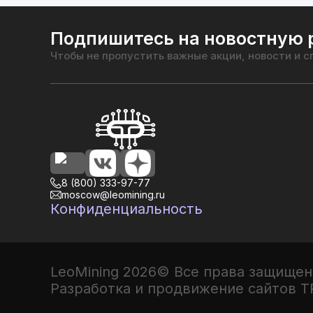
Подпишитесь на новостную 
Чтобы не пропустить важные акции, новости и 
8 (800) 333-97-77
moscow@leomining.ru
Конфиденциальность
LeoMining
2026
©
Все права защищен
Разработка и продвижение сайтов T