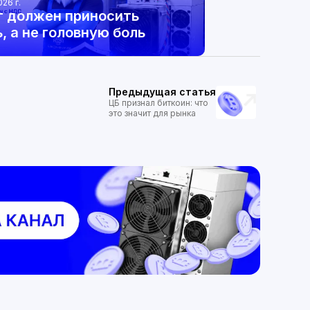
026 г.
г должен приносить
, а не головную боль
Предыдущая статья
ЦБ признал биткоин: что
это значит для рынка