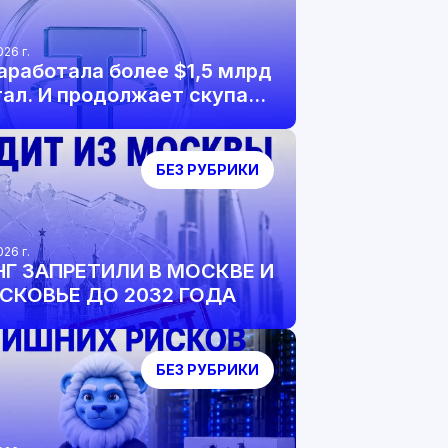
026 г.
заработала более $1,5 млрд
тал. И продолжает скупать
и биткоин.
БЕЗ РУБРИКИ
026 г.
Г ЗАПРЕТИЛИ В МОСКВЕ И
КОВЬЕ ДО 2032 ГОДА
БЕЗ РУБРИКИ