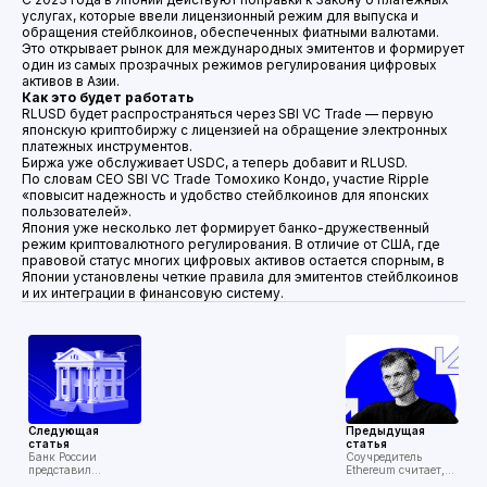
услугах, которые ввели лицензионный режим для выпуска и
обращения стейблкоинов, обеспеченных фиатными валютами.
Это открывает рынок для международных эмитентов и формирует
один из самых прозрачных режимов регулирования цифровых
активов в Азии.
Как это будет работать
RLUSD будет распространяться через SBI VC Trade — первую
японскую криптобиржу с лицензией на обращение электронных
платежных инструментов.
Биржа уже обслуживает USDC, а теперь добавит и RLUSD.
По словам CEO SBI VC Trade Томохико Кондо, участие Ripple
«повысит надежность и удобство стейблкоинов для японских
пользователей».
Япония уже несколько лет формирует банко-дружественный
режим криптовалютного регулирования. В отличие от США, где
правовой статус многих цифровых активов остается спорным, в
Японии установлены четкие правила для эмитентов стейблкоинов
и их интеграции в финансовую систему.
Следующая
Предыдущая
статья
статья
Банк России
Соучредитель
представил
Ethereum считает,
ключевые
что отсутствие