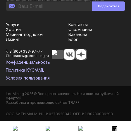
Подписаться
Услуги
Контакты
Хостинг
О компании
Майнинг под ключ
Вакансии
Лизинг
Блог
8 (800) 333-97-77
moscow@leomining.ru
Конфиденциальность
Политика KYC/AML
Условия пользования
LeoMining
2026
©
Все права защищены. Не является публичной
офертой.
Разработка и продвижение сайтов TRAFF
ООО АЙТИ МАНИ. ИНН: 0273920342. ОГРН: 1180280036298