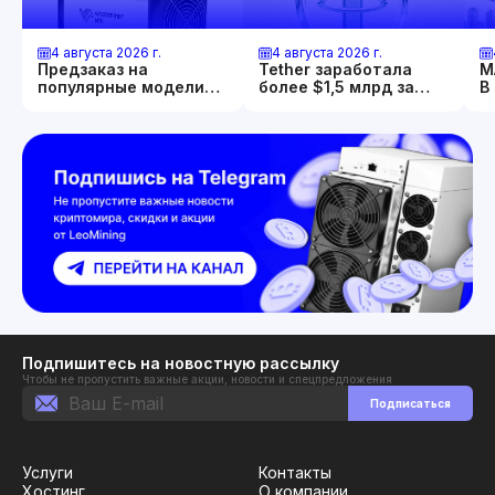
4 августа 2026 г.
4 августа 2026 г.
Предзаказ на
Tether заработала
М
популярные модели
более $1,5 млрд за
В
Whatsminer открыт
квартал. И
П
продолжает скупать
2
золото и биткоин.
Подпишитесь на новостную рассылку
Чтобы не пропустить важные акции, новости и спецпредложения
Подписаться
Услуги
Контакты
Хостинг
О компании