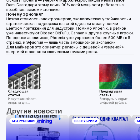
Основа проекта — энергия гидроэлектростанции Renaissance
Dam. Благодаря этому почти 90% всей мощности работает на
возобновляемом источнике.
Почему Эфиопия?
Низкая стоимость электроэнергии, экологическая устойчивость и
стратегическая поддержка властей сделали страну новым
центром притяжения для индустрии. Помимо Phoenix, в регион
уже инвестируют Bitdeer, BitFuFu, Canaan и другие крупные игроки.
По оценке аналитиков, Phoenix уже управляет более 500 МВт в 5
странах, и Эфиопия — лишь часть амбициозной экспансии.
Для майнеров это ориентир: регионы с дешёвой и «зелёной»
энергией становятся ключевыми точками роста.
Следующая
Предыдущая
статья
статья
Иркутская область
Беларусь внедрит
открыта для
цифровой рубль в
майнинга — при
2026 году:
Другие новости
условии решения
ключевые детали
дефицита
электроэнергии
БЕЗ РУБРИКИ
БЕЗ РУБРИКИ
Б