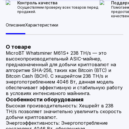
Контроль качества
Поддерж
Осуществляем проверку всех товаров перед
Помогаем
продажей.
предоста
качестве
Описание
Характеристики
О товаре
MicroBT Whatsminer M61S+ 238 TH/s — это
высокопроизводительный ASIC-майнер,
предназначенный для добычи криптовалют на
алгоритме SHA-256, таких как Bitcoin (BTC) и
Bitcoin Cash (BCH). С хешрейтом 238 TH/s и
энергопотреблением 4046 Вт, данная модель
обеспечивает эффективную и стабильную работу
в условиях интенсивного майнинга. ​
Особенности оборудования
Высокая производительность: Хешрейт в 238
TH/s позволяет значительно увеличить скорость
добычи криптовалют.​
Энергоэффективность: Энергопотребление
составляет 4046 Вт, обеспечивая