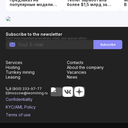
популярные модели
более $1,5 млрд за
В
Whatsminer открыт
квартал. И
П
продолжает скупать
2
золото и биткоин.
Subscribe to the newsletter
Don't miss important promotions, news, and special offers
Subscribe
Services
Contacts
Hosting
About the company
Turnkey mining
Vacancies
Leasing
News
8 (800) 333-97-77
moscow@leomining.ru
Confidentiality
KYC/AML Policy
Terms of use