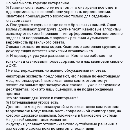
Но реальность гораздо интереснее.
🤩 Главная сила технологии не в том, что она хранит все ответы
одновременно, а в способности управлять вероятностями.
Квантовое преимущество возможно только для отдельных
классов задач.
🔥 Представьте круги на воде после брошенных камней. Одни
волны усиливают друг друга, другие гасят. Квантовые алгоритмы
используют похожий принцип — интерференцию. Они постепенно
подавляют неправильные варианты решения и усиливают
вероятность правильного ответа.
Однако технология пока сырая. Квантовые состояния хрупкие, а
декогеренция остается ключевым ограничением.
📈 Инфраструктура уже развивается. Компании работают не
только над квантовыми процессорами, но и над квантовой связью
и QKD.
❗️ Неподтвержденная, но активно обсуждаемая гипотеза:
некоторые эксперты предполагают, что первые по-настоящему
мощные отказоустойчивые квантовые компьютеры могут
появиться раньше прогнозируемых сроков — уже в следующем
десятилетии. Пока это лишь сценарий, а не подтвержденный
прогноз.
Что это значит для Bitcoin и крипторынка?
🤩 Потенциальная угроза есть.
Достаточно мощные отказоустойчивые квантовые компьютеры
теоретически могут ломать часть современной криптографии, на
которой держатся кошельки, блокчейны и банковские системы.
На данный момент таких машин нет.
Индустрия успевает готовить квантово-устойчивые решения, а
разговоры о сроках пока во многом спекулятивны.