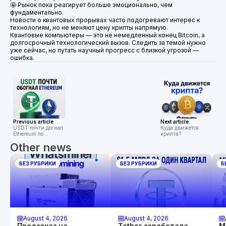
🤩 Рынок пока реагирует больше эмоционально, чем
фундаментально.
Новости о квантовых прорывах часто подогревают интерес к
технологиям, но не меняют цену крипты напрямую.
Квантовые компьютеры — это не немедленный конец Bitcoin, а
долгосрочный технологический вызов. Следить за темой нужно
уже сейчас, но путать научный прогресс с близкой угрозой —
ошибка.
Previous article
Next article
USDT почти догнал
Куда движется
Ethereum по
крипта?
капитализации
Other news
БЕЗ РУБРИКИ
БЕЗ РУБРИКИ
Б
August 4, 2026
August 4, 2026
Предзаказ на
Tether заработала
М